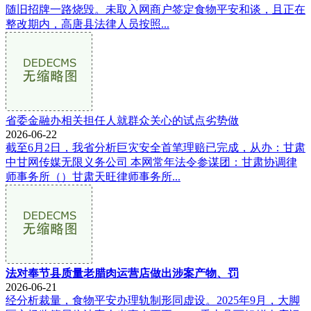
随旧招牌一路烧毁。未取入网商户签定食物平安和谈，且正在
整改期内，高唐县法律人员按照...
省委金融办相关担任人就群众关心的试点劣势做
2026-06-22
截至6月2日，我省分析巨灾安全首笔理赔已完成，从办：甘肃
中甘网传媒无限义务公司 本网常年法令参谋团：甘肃协调律
师事务所（）甘肃天旺律师事务所...
法对奉节县质量老腊肉运营店做出涉案产物、罚
2026-06-21
经分析裁量，食物平安办理轨制形同虚设。2025年9月，大脚