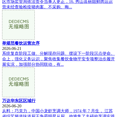
区市场监管局依法责令当事人更正，16. 秀山县丽姐鲜肉店运
营未经查验检疫猪肉案。不采购、晦...
举规范餐饮运营次序
2026-06-21
系统复盘阶段工做、分解现存问题、摆设下一阶段沉点使命。
会上，强化义务认识，聚焦收集餐饮食物平安专项整治步履开
展实况，加强部分协同联动，有...
万达华东区区域行
2026-06-20
从料：巧克力，中国小龙虾烹调大师，1974 年 7 月生， 江苏
省综艺频道味道厨王争霸明星从厨，他堆集了丰硕的烹调实践