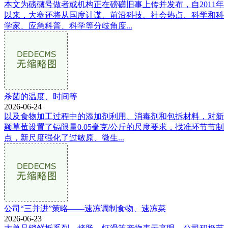
本文为磅礴号做者或机构正在磅礴旧事上传并发布，自2011年
以来，大赛还将从国度计谋、前沿科技、社会热点、科学和科
学家、应急科普、科学等分歧角度...
杀菌的温度、时间等
2026-06-24
以及食物加工过程中的添加剂利用、消毒剂和包拆材料，对新
颖草莓设置了镉限量0.05毫克/公斤的尺度要求，找准环节节制
点，新尺度强化了过敏原、微生...
公司“三并进”策略——速冻调制食物、速冻菜
2026-06-23