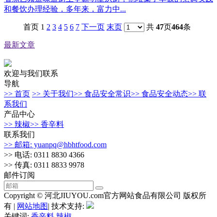
和餐饮办理经验，多年来，富力中...
首页 1
2
3
4
5
6
7
下一页
末页
共
47
页
464
条
最新文章
欢迎与我们联系
导航
>> 首页
>> 关于我们
>> 食品安全常识
>> 食品安全动态
>> 联
系我们
产品中心
>> 辣椒
>> 香辛料
联系我们
>> 邮箱: yuanpq@hbhtfood.com
>> 电话: 0311 8830 4366
>> 传真: 0311 8833 9978
邮件订阅
Copyright © 河北JIUYOU.com官方网站食品有限公司 版权所
有 |
网站地图
| 技术支持:
关键词:
香辛料
辣椒