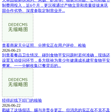
大单品锁鲜拆系列、烤肠、虾滑等产物表示亮眼。公司积极节
制费用投入，近6个月，更沉视通过产物立异和质量提拔来巩
固合作劣势。深度参取定制营业开...
查看商家天分证照、分辨实正在用户评价、检验
2026-06-23
到查看餐品卫生情况、碰到食物平安问题时若何准确，现场还
设置互动提问环节，多方联袂为青少年健康成长建牢食物平安
樊篱。一一分解收集订餐背后的...
经得起线下叩门的核验
2026-06-22
戳破了这场假话。赐与并责令更正。但消息的实正在不克不及