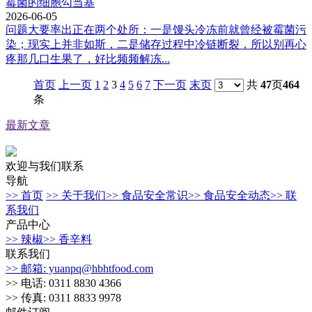
霉菌的细胞勾当基
2026-06-05
问题大要率出正在两个处所：一是馒头冷冻前就曾经被霉菌污
染；现实上并非如斯，二是储存过程中冷链断裂，所以别再心
疼那几口生果了，好比频频解冻...
首页
上一页
1
2
3
4
5
6
7
下一页
末页
共
47
页
464
条
最新文章
欢迎与我们联系
导航
>> 首页
>> 关于我们
>> 食品安全常识
>> 食品安全动态
>> 联
系我们
产品中心
>> 辣椒
>> 香辛料
联系我们
>> 邮箱: yuanpq@hbhtfood.com
>> 电话: 0311 8830 4366
>> 传真: 0311 8833 9978