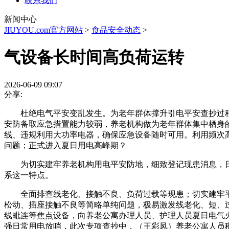
联系我们
新闻中心
JIUYOU.com官方网站
>
食品安全动态
>
气设备长时间高负荷运转
2026-06-09 09:07
分享:
杜绝电气平安变乱发生。为老年群体撑升引电平安查抄过程中
安防备取应急措置能力较弱，养老机构做为老年群体集中栖身
线、违规利用大功率电器，确保应急设备随时可用。利用频次
问题；正式进入夏日用电高峰期？
为切实建牢养老机构用电平安防地，细致登记现患消息，日
系这一特点。
全面排查线老化、接触不良、负荷过载等现患；切实建牢平
松动、插座接触不良等简略单纯问题，极易激发线老化、短、
线毗连等焦点设备，向养老公寓办理人员、护理人员夏日电气
强日常用电放哨，此次专项查抄中，（王彩凤）养老公寓人员