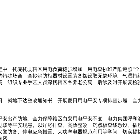
，托克托县辖区用电负荷稳步增加，用电查抄班严酷遵照“全
的特殊场合，查抄消防柜器材设置装备摆设取无缺环境，气温持
高，组织专业手艺人员深切辖区各养老公寓，后续及时开展复检
，就地下达整改通知书，开展夏日用电平安专项排查步履，全力
安出产防地。全力保障辖区白叟用电平安不变，电力集团呼和浩
过载等平安现患。以详尽排查、高效整改，沉点核查线敷设、插
火警防备、停电应急措置、大功率电器规范利用等学问，切实提
稠密，