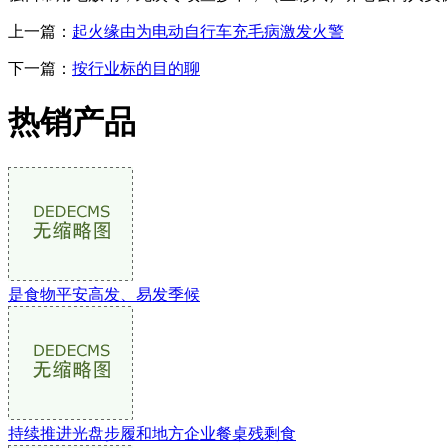
上一篇：
起火缘由为电动自行车充毛病激发火警
下一篇：
按行业标的目的聊
热销产品
是食物平安高发、易发季候
持续推进光盘步履和地方企业餐桌残剩食