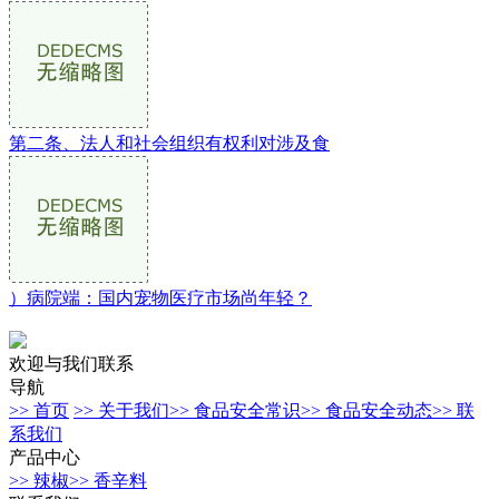
第二条、法人和社会组织有权利对涉及食
）病院端：国内宠物医疗市场尚年轻？
欢迎与我们联系
导航
>> 首页
>> 关于我们
>> 食品安全常识
>> 食品安全动态
>> 联
系我们
产品中心
>> 辣椒
>> 香辛料