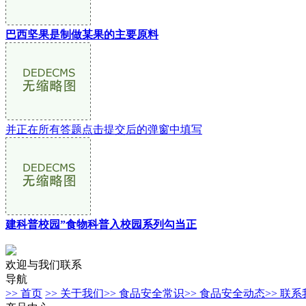
巴西坚果是制做某果的主要原料
并正在所有答题点击提交后的弹窗中填写
建科普校园”食物科普入校园系列勾当正
欢迎与我们联系
导航
>> 首页
>> 关于我们
>> 食品安全常识
>> 食品安全动态
>> 联