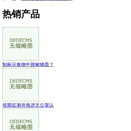
热销产品
制标示食物中致敏物质？
按期监测并推进无公害认